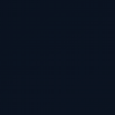
发表评论
发布评论
暂时没有评论，来抢沙发吧~