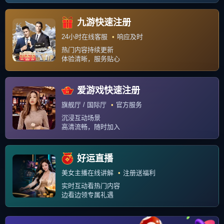
虽然蒂姆最终捧杯，但是
金年会官方网站
看过比
赛的球迷对他的表现并不满意， 即使是
金年会入口
接
对手的二发也不肯跨前一步，缺乏临场应变但这就是
蒂。