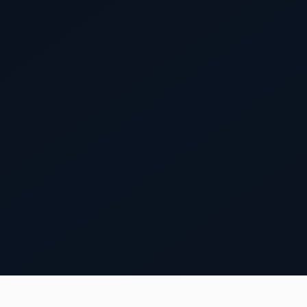
们
关于我们
金年会官方入口
权威、及时的体
化用户体验，是
方入口集赛事直
时的体育资讯。
验，是体育爱好
Copyright © 2026