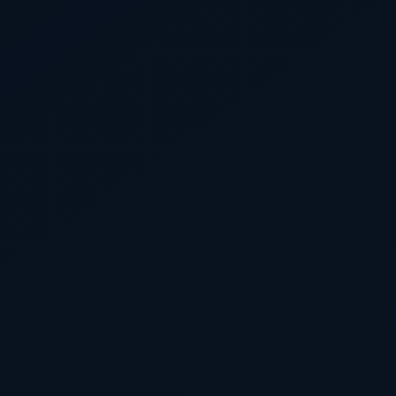
发表评论
发布评论
暂时没