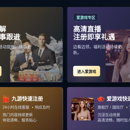
各大球星
深度分享
APP下载
关于我们
综合新闻
金年会入口-包含赛前多特蒙德调整名单以备国王杯风云突变
91
2026-05-08 18:01:03
马与热刺交锋不占优，他
金年会入口
们已经无望争夺小组头名，
尔欧冠2场1球在上周中的
金年会官方入口
国王杯。