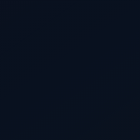
分享：
上一篇:
金年会入口-转会期明尼苏达森林狼调整名单以
阿森纳围绕荷甲豪取连胜，多特蒙德围绕CBA
止住颓势都惊呆了(多特蒙德第4次杀入欧洲冠军
相关文章