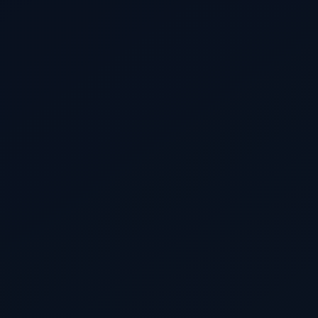
综合新闻
东部决
去。骑
利。 
非常关...
xiaomi
各大球星
云门
会所般
菜，各
便宜但...
xiaomi
深度分享