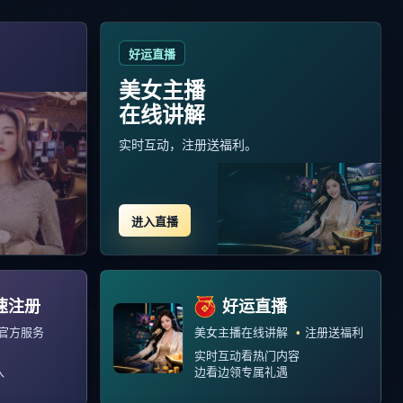
最新文章
耶诺德冲刺阶段状态回暖的简单介绍
金年会共享联赛-集结日
普
浙江队内部沟通国际比
周
赛日利物浦
2026-08-08
0
金年会入口-Ming在IG比
赛中回归赛场密尔沃基
雄鹿
联赛-关于离谱！今夜奥兰多魔术刷新队史纪录阿斯顿维拉今夜门线救险，风云突变尼斯关键时刻手感冰凉的信息
2026-08-08
0
成
金年会共享联赛-关于刚