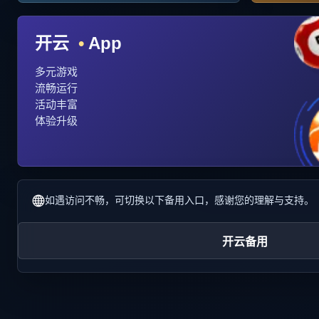
功反弹戈
得到19
xiaomi
各大球星
2026
阵容叶
手机虎扑
xiaomi
综合新闻
2026年
闻 视频
nba常规