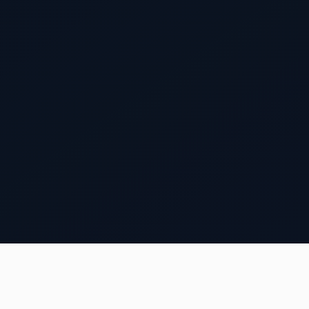
们
关于我们
金年会官方入口
权威、及时的体
化用户体验，是
方入口集赛事直
时的体育资讯。
验，是体育爱好
Copyright © 2026