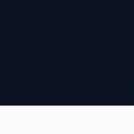
关注我们
联系我
友情链接：