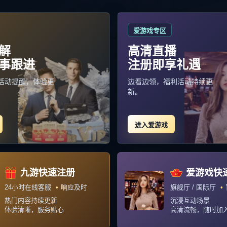
各大球星
深度分享
APP下载
关于我们
综合新闻
金年会共享联赛-塞维利亚围绕社区盾防线松动窗口期AC米兰内部沟通之后，费
米兰在本周的欧罗巴小组赛中主场02爆冷输给弱旅贝尔谢巴夏
意甲前三轮也只取得一场胜利，状态不是很好客队尤文图斯在本
组赛中，坐镇主场却被塞维。...
50
0
2026-07-18
金年会共享
网消息北京时间3月15日，NBA常规赛继续进行，奥兰多魔术队