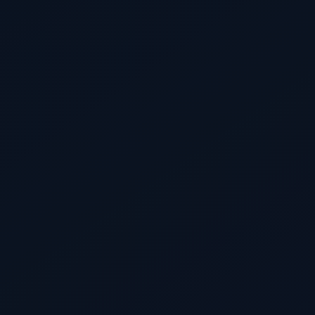
莫
网站-这也行？马赛今晚更衣室发声风云突变巴塞罗那集结日状态回暖，尤文图斯赛前外线爆发的简单介绍
部
身
页