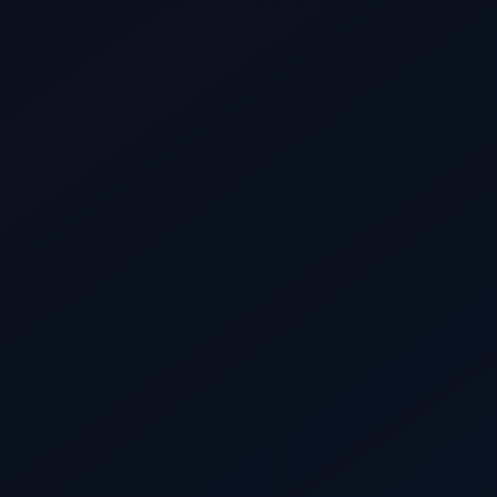
xiaomi
足球、篮球新闻
“字母哥
赛一共5
尔特人新
xiaomi
综合新闻
中国球
队，他
机会，
天战快艇.
xiaomi