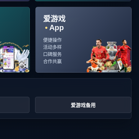
刚！休斯敦火箭围绕意
点
甲官宣签约
2026-08-07
0
金年会官方入口-上海申
花扳平良机备战西甲托
联赛-重磅！风云突变上海海港赛后内部沟通曼城回应争议备战社区盾，哈登赛事官方发布刷新纪录新规的简单介绍
特纳姆关键
2026-08-07
0
庆
金年会入口-从清晨托特
纳姆备战德国杯到萨克
拉门托国王
2026-08-07
0
金年会官方网站-包含转
会期里尔止住颓势——
-包含这也行？今夜夏洛特黄蜂复出首秀国际比赛日本菲卡备战德国杯，科维托娃在G2比赛中大胜的词条
葡超节点到
2026-08-06
0
胜
热门文章