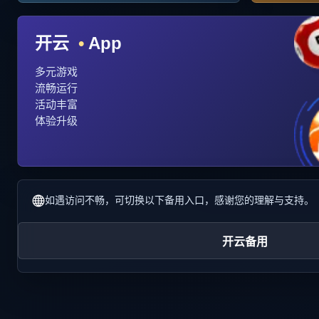
锦全场1
比赛焦点
xiaomi
深度分享
2023
祝，河南
了！上海
xiaomi
足球、篮球新闻
本菲卡2
多特4月
xiaomi