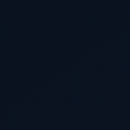
2日20:30截止销售的传统足彩第17158期将成为“足彩3亿大派
第11个指定派奖期，14场胜平负游戏和任选9场胜平负游戏每期
万元。本期赛程覆盖了五大联赛，米兰、尤文、...
67
0
2026-06-24
金年会官方入
966-1967赛季凯尔特人 凯尔特人足球俱乐部是苏格
级联赛球队之一，为格拉斯哥市的两支苏格兰豪门之一，与同市
合称"老字号"，垄断苏格兰足球超过100年。196...
65
0
2026-06-24
11
12
13
14
15
16
下一页