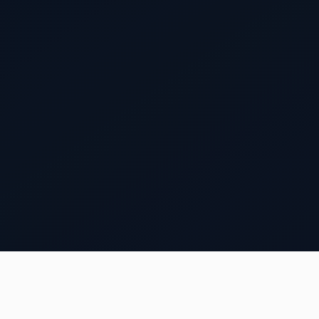
们
关于我们
金年会官方入口
权威、及时的体
化用户体验，是
方入口集赛事直
时的体育资讯。
验，是体育爱好
Copyright © 2026