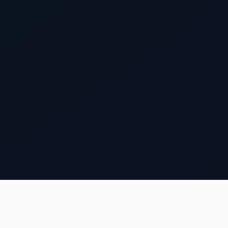
集赛事直播、数据分析、社区互动于一体，为用户提供
育资讯。共享联赛专区开放多项热门体育项目，不断优
体育爱好者和竞技玩家首选的娱乐平台之一。金年会官
播、数据分析、社区互动于一体，为用户提供权威、及
共享联赛专区开放多项热门体育项目，不断优化用户体
者和竞技玩家首选的娱乐平台之一。