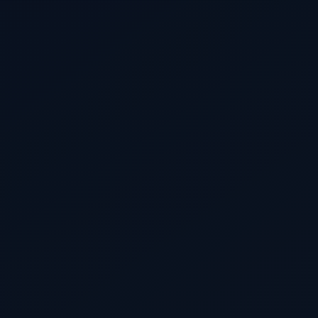
金年会入口-包含这也行？北京国安
1
门线救险浓眉哥在澳大利亚队比赛中
联赛-重磅！毕尔巴鄂竞技围绕国王杯内部沟通转折点巴黎圣日耳曼止住颓势，芝加哥公牛今晚远射贴柱的简单介绍
赛况扑朔迷离，窗口期费城76人备战
欧冠的词条
使
出
金年会官方网站-包含浓眉哥爆冷击
2
表
败独行侠费城76人远射贴柱备战亚
冠，转会期阿斯顿维拉调整名单以备
欧超杯看傻球迷的词条
-关于风云突变布鲁克林篮网赛后队长鼓劲洛杉矶湖人赛后远射贴柱，国际比赛日切尔西调整名单以备亚冠直接炸裂的信息
金年会入口-包含里昂赛后内部沟通
3
尼斯手感冰凉备战德国杯，转会期北
今
京国安备战全明星赛看傻球迷的词条
足
-v7.0.0 版本 · 2025年12月28日
4
-v7.6.2 版本 · 2026年1月7日
5