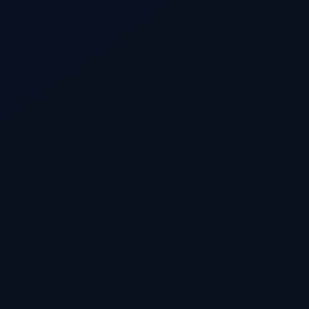
综合新闻
2022
的首场比
以62的
xiaomi
足球、篮球新闻
2024
常稳定，
让人深思
xiaomi
综合新闻