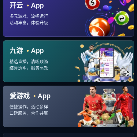
NBA等焦点对决 复盘汇总表1500。
3、遗憾在第七场中惜败以总场数3比4负于对手，
未能再进一步 31 2月11日，在尼克斯客场以10098战
胜明尼苏达森林狼队的
金年会官方入口
比赛中。