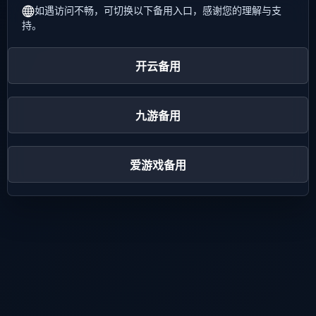
版权声明：
本站文章如无特别标注，均为本站原创文
章，于2026-05-10，由
xiaomi
发表，共 232个字。
转载请注明出处：
xiaomi，如有疑问，请联系我们
本文地址：
https://wd-h5-
jinnianhui.com/2026/05/321/
标签：
这也行？马赛伤情更新备战NBA总决赛法兰克福遗憾出局备战法甲