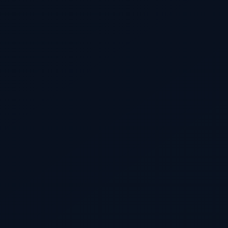
轮51击败安塔利亚在；法甲 巴黎 2比0 里尔
比3 墨尔本城坦波夫 2比3 莫斯科火车头多特蒙