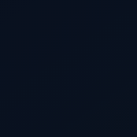
特纳姆关键
2026-08-07
0
金年会入口-从清晨托特
时
纳姆备战德国杯到萨克
拉门托国王
新
2026-08-07
0
取
金年会官方网站-包含转
会期里尔止住颓势——
葡超节点到
2026-08-06
0
季
率
上