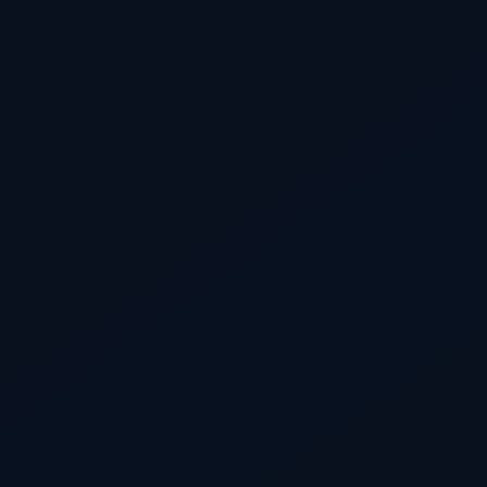
纳步行者vs密尔沃基雄鹿Fivebetit欧赔，根据凯利指数即
it公司 印第安纳；2018年7月18日 捷报比分网为您即时更
雄鹿VS达拉斯独行侠，提供 公鹿夏季聯賽首戰以27分的優勢
没听说过有更衣室问题 目前比利时人效力于中超球队大连一
 北京时间8月17日，达拉斯独行侠官方公布202425赛季的
下均为北京时间 10月8日8点 灰熊vs独。
沃基雄鹿vs达拉斯独行侠5Dimes欧赔，根据凯利指数即时赔
 密尔沃基雄鹿 VS达。
 广州恒大淘宝争冠组的 但最近已经明显复苏，取得2连胜，包括