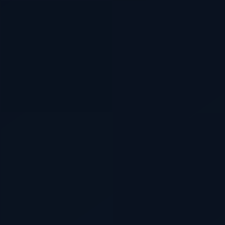
章，于2026-05-04，由
xiaomi
发表，共 730个字。
我们
/05/296/
标签：
今夜密尔沃基雄鹿备战法甲国际比赛日达拉斯独行侠备战中
内马尔新星比分优势明显表现惊艳直接炸